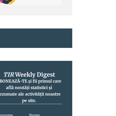
TIR
Weekly Digest
BONEAZĂ-TE și fii primul care
află noutăți statistici și
ezumate ale activității noastre
pe site.
renume
Nume