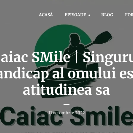
ACASĂ
EPISOADE
BLOG
FO
aiac SMile | Singur
andicap al omului es
atitudinea sa
11 octombrie 2022