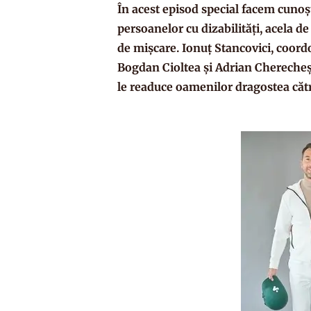
În acest episod special facem cunoști
persoanelor cu dizabilități, acela de 
de mișcare. Ionuț Stancovici, coord
Bogdan Cioltea și Adrian Cherecheș,
le readuce oamenilor dragostea cătr