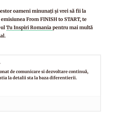
stor oameni minunați și vrei să fii la
n emisiunea
From FINISH to START
, te
-ul
Tu Inspiri Romania
pentru mai multă
al.
r
onat de comunicare si dezvoltare continuă,
ia la detalii sta la baza diferentierii.