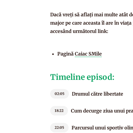
Dacă vreți să aflați mai multe atât d
major pe care aceasta îl are în viața 
accesând următorul link:
Pagină
Caiac SMile
Timeline episod:
Drumul către libertate
02:05
Cum decurge ziua unui pra
18:22
Parcursul unui sportiv oli
22:05