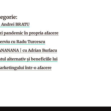
tegorie:
cu Andrei BRATU
zi pandemic în propria afacere
terviu cu Radu Turcescu
TANANANA | cu Adrian Burlacu
l alternativ și beneficiile lui
arketingului într-o afacere