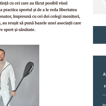
nță cu cei care au făcut posibil visul
a practica sportul și de a le reda libertatea
onator, împreună cu cei doi colegi monitori,
 au reușit să pună bazele unei asociații care
e sport și sănătate.
A
r
P