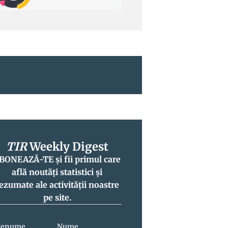
TIR
Weekly Digest
BONEAZĂ-TE și fii primul care
află noutăți statistici și
ezumate ale activității noastre
pe site.
renume
Nume