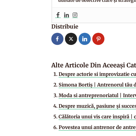
dublate de obiective clare și strateg
Distribuie
Alte Articole Din Aceeași Ca
Despre actorie si improvizatie 
Simona Bortiş | Antrenorul tău d
Moda si antreprenoriatul | Inter
Despre muzică, pasiune și succe
Călătoria unui vis care inspiră |
Povestea unui antrenor de antr