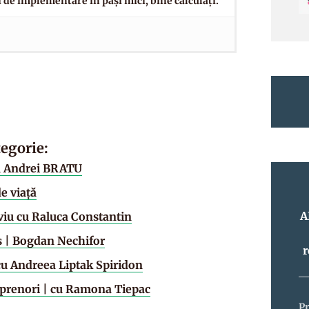
ii de implementare în pași mici, bine calculați.
tegorie:
cu Andrei BRATU
e viaţă
A
viu cu Raluca Constantin
s | Bogdan Nechifor
r
 cu Andreea Liptak Spiridon
eprenori | cu Ramona Tiepac
P