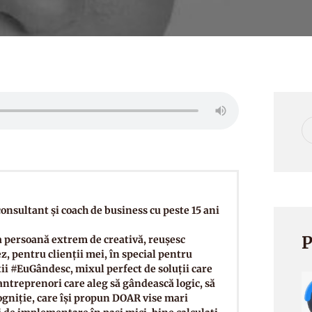
onsultant și coach de business cu peste 15 ani
P
ca persoană extrem de creativă, reușesc
z, pentru clienții mei, în special pentru
i #EuGândesc, mixul perfect de soluții care
 antreprenori care aleg să gândească logic, să
cogniție, care își propun DOAR vise mari