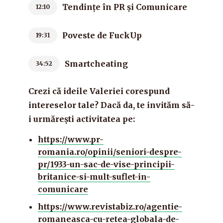
Tendințe în PR și Comunicare
12:10
Poveste de FuckUp
19:31
Smartcheating
34:52
Crezi că ideile Valeriei corespund
intereselor tale? Dacă da, te invităm să-
i urmărești activitatea pe:
https://www.pr-
romania.ro/opinii/seniori-despre-
pr/1933-un-sac-de-vise-principii-
britanice-si-mult-suflet-in-
comunicare
https://www.revistabiz.ro/agentie-
romaneasca-cu-retea-globala-de-