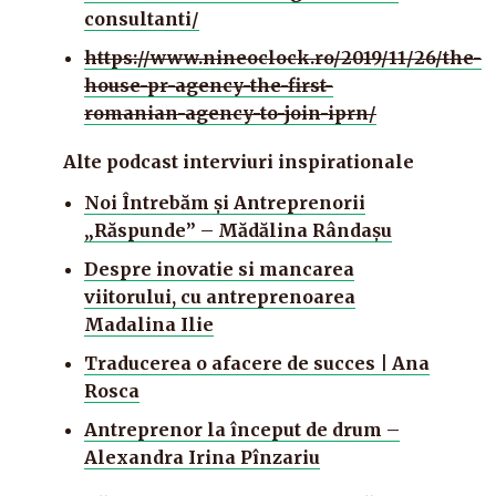
consultanti/
https://www.nineoclock.ro/2019/11/26/the-
house-pr-agency-the-first-
romanian-agency-to-join-iprn/
Alte podcast interviuri inspirationale
Noi Întrebăm şi Antreprenorii
„Răspunde” – Mădălina Rândaşu
Despre inovatie si mancarea
viitorului, cu antreprenoarea
Madalina Ilie
Traducerea o afacere de succes | Ana
Rosca
Antreprenor la început de drum –
Alexandra Irina Pînzariu